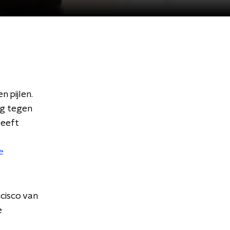
 pijlen.
ag tegen
Heeft
e
cisco van
e