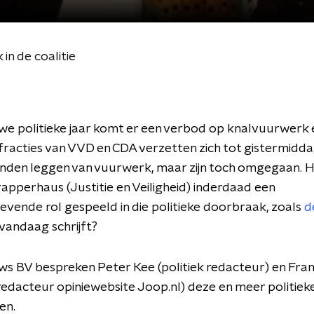
in de coalitie
uwe politieke jaar komt er een verbod op knalvuurwerk en
racties van VVD en CDA verzetten zich tot gistermidd
anden leggen van vuurwerk, maar zijn toch omgegaan. 
rapperhaus (Justitie en Veiligheid) inderdaad een
vende rol gespeeld in die politieke doorbraak, zoals
d
vandaag schrijft?
ws BV bespreken Peter Kee (politiek redacteur) en Fran
redacteur opiniewebsite Joop.nl) deze en meer politiek
ten.