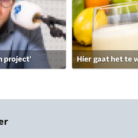
 project'
Hier gaat het te w
er