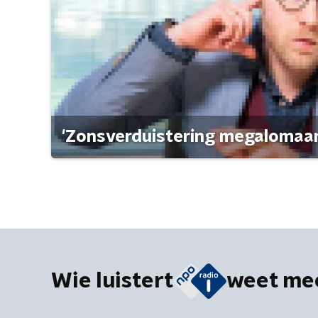
'Zonsverduistering megalomaan
Wie luistert
weet me