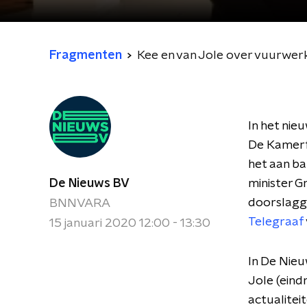
Fragmenten
Kee en van Jole over vuurwerk 
In het nie
De Kamerf
het aan b
De Nieuws BV
minister G
doorslagge
BNNVARA
Telegraaf
15 januari 2020 12:00 - 13:30
In De Nieu
Jole (eind
actualitei