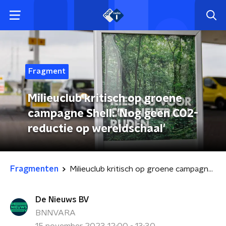
Fragment
Milieuclub kritisch op groene
campagne Shell: 'Nog geen CO2-
reductie op wereldschaal'
Fragmenten
Milieuclub kritisch op groene campagne Shell: 'Nog geen CO2-reductie op wereldschaal'
De Nieuws BV
BNNVARA