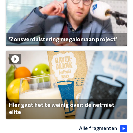
'Zonsverduistering megalomaan project'
Hier gaat het te weinig over: de net-niet
elite
Alle fragmenten