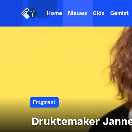
Home
Nieuws
Gids
Gemist
Fragment
Druktemaker Jannek