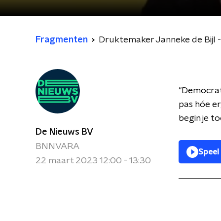
Fragmenten
Druktemaker Janneke de Bijl -
"Democrati
pas hóe erg
begin je t
De Nieuws BV
BNNVARA
Speel
22 maart 2023 12:00 - 13:30