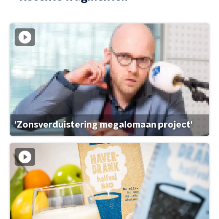
'Zonsverduistering megalomaan project'