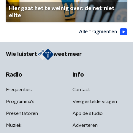
Hier gaat het te weinig over: de net-niet
elite
Alle fragmenten
Wie luistert
weet meer
Radio
Info
Frequenties
Contact
Programma's
Veelgestelde vragen
Presentatoren
App de studio
Muziek
Adverteren