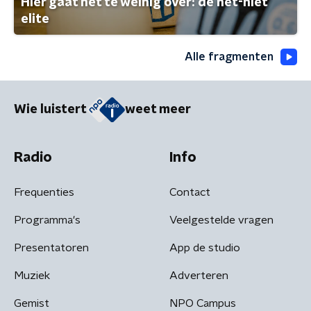
Hier gaat het te weinig over: de net-niet
elite
Alle fragmenten
Wie luistert
weet meer
Radio
Info
Frequenties
Contact
Programma's
Veelgestelde vragen
Presentatoren
App de studio
Muziek
Adverteren
Gemist
NPO Campus