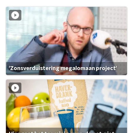
'Zonsverduistering megalomaan project'