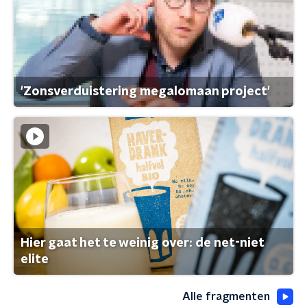
'Zonsverduistering megalomaan project'
Hier gaat het te weinig over: de net-niet
elite
Alle fragmenten