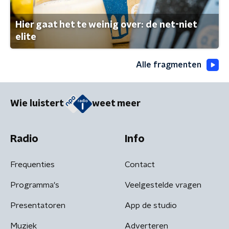
Hier gaat het te weinig over: de net-niet
elite
Alle fragmenten
Wie luistert
weet meer
Radio
Info
Frequenties
Contact
Programma's
Veelgestelde vragen
Presentatoren
App de studio
Muziek
Adverteren