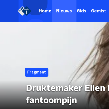
Home
Nieuws
Gids
Gemist
Fragment
Druktemaker Ellen 
fantoompijn