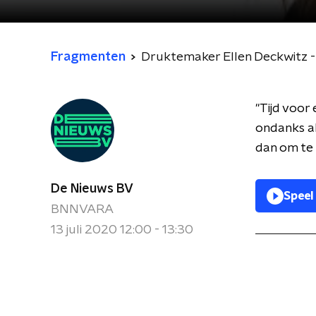
Fragmenten
Druktemaker Ellen Deckwitz -
"Tijd voor
ondanks al
dan om te l
De Nieuws BV
Speel
BNNVARA
13 juli 2020 12:00 - 13:30