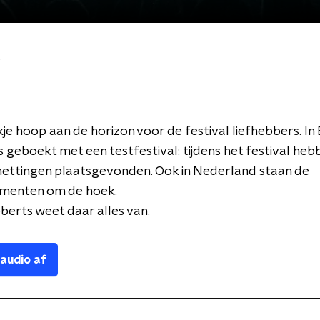
s
je hoop aan de horizon voor de festival liefhebbers. In
es geboekt met een testfestival: tijdens het festival heb
ettingen plaatsgevonden. Ook in Nederland staan de
menten om de hoek.
berts weet daar alles van.
 audio af