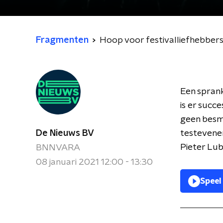
Fragmenten
Hoop voor festivalliefhebber
Een sprank
is er succ
geen besm
De Nieuws BV
testevene
Pieter Lub
BNNVARA
08 januari 2021 12:00 - 13:30
Speel