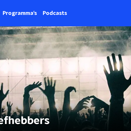
Programma's
Podcasts
iefhebbers