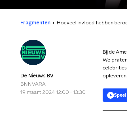
Fragmenten
Hoeveel invloed hebben bero
Bij de Ame
We praten 
celebritie
De Nieuws BV
opleveren
BNNVARA
19 maart 2024 12:00 - 13:30
Speel