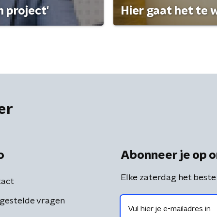
 project'
Hier gaat het te w
er
o
Abonneer je op o
Elke zaterdag het beste
act
gestelde vragen