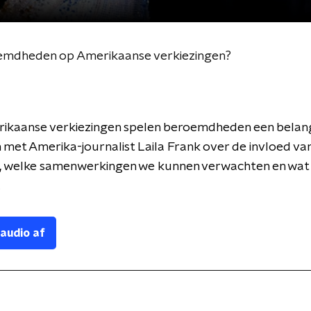
emdheden op Amerikaanse verkiezingen?
rikaanse verkiezingen spelen beroemdheden een belangr
met Amerika-journalist Laila Frank over de invloed va
s, welke samenwerkingen we kunnen verwachten en wat 
.
 audio af