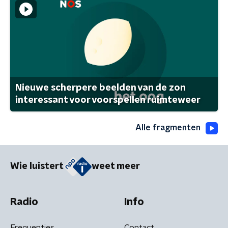
Nieuwe scherpere beelden van de zon
interessant voor voorspellen ruimteweer
Alle fragmenten
Wie luistert
weet meer
Radio
Info
Frequenties
Contact