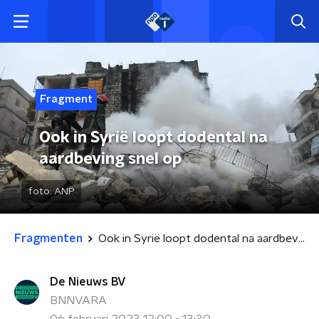
Fragment
Ook in Syrië loopt dodental na
aardbeving snel op
foto:
ANP
Fragmenten
Ook in Syrië loopt dodental na aardbeving snel op
De Nieuws BV
BNNVARA