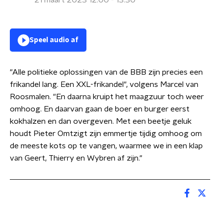
21 maart 2023 12:00 - 13:30
Speel audio af
"Alle politieke oplossingen van de BBB zijn precies een
frikandel lang. Een XXL-frikandel", volgens Marcel van
Roosmalen. "En daarna kruipt het maagzuur toch weer
omhoog. En daarvan gaan de boer en burger eerst
kokhalzen en dan overgeven. Met een beetje geluk
houdt Pieter Omtzigt zijn emmertje tijdig omhoog om
de meeste kots op te vangen, waarmee we in een klap
van Geert, Thierry en Wybren af zijn."