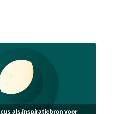
scus als inspiratiebron voor