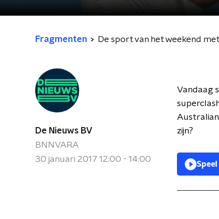
Fragmenten
De sport van het weekend me
Vandaag s
superclash
Australia
De Nieuws BV
zijn?
BNNVARA
30 januari 2017 12:00 - 14:00
Speel