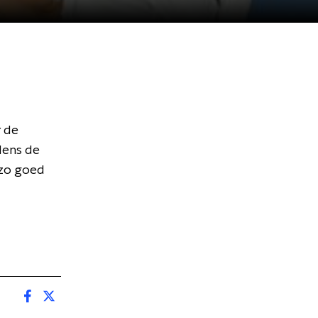
 de
dens de
 zo goed