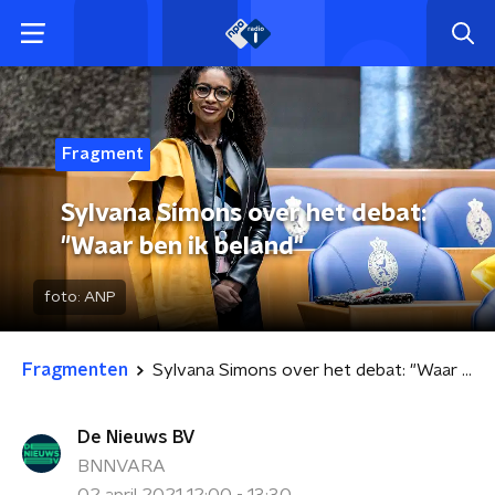
Fragment
Sylvana Simons over het debat:
"Waar ben ik beland"
foto:
ANP
Fragmenten
Sylvana Simons over het debat: "Waar ben ik beland"
De Nieuws BV
BNNVARA