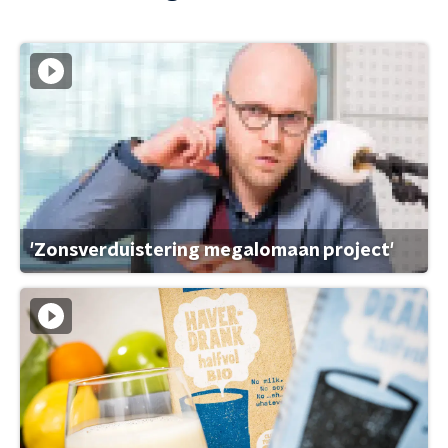
'Zonsverduistering megalomaan project'