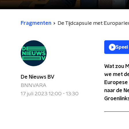
Fragmenten
De Tijdcapsule met Europar
Speel
Wat zou M
we met de
De Nieuws BV
Europese 
BNNVARA
naar de N
17 juli 2023 12:00 - 13:30
Groenlinks