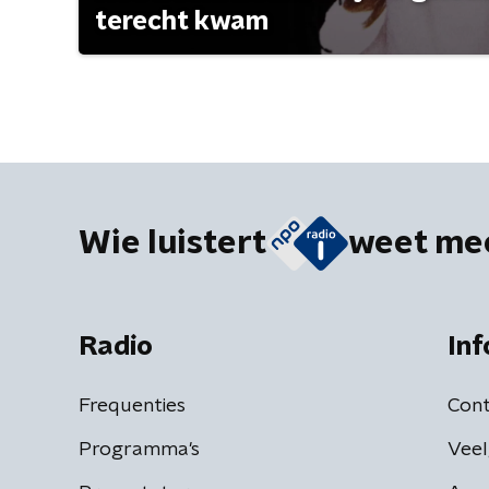
terecht kwam
Wie luistert
weet me
Radio
Inf
Frequenties
Cont
Programma's
Veel