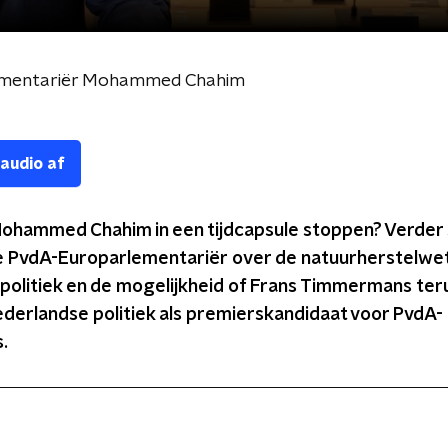
lementariër Mohammed Chahim
 audio af
ohammed Chahim in een tijdcapsule stoppen? Verder
 PvdA-Europarlementariër over de natuurherstelwet
politiek en de mogelijkheid of Frans Timmermans te
ederlandse politiek als premierskandidaat voor PvdA-
.