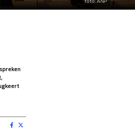
foto:
ANP
 spreken
,
rugkeert