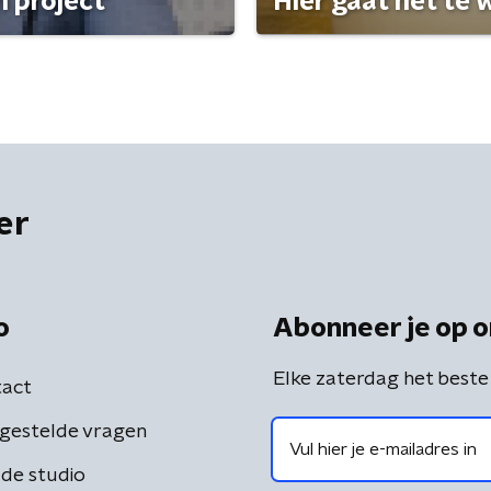
 project'
Hier gaat het te w
er
o
Abonneer je op o
Elke zaterdag het beste
act
gestelde vragen
de studio