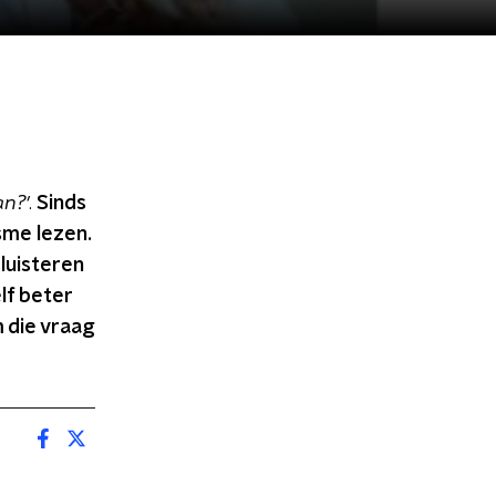
an?'
.
Sinds
sme lezen.
luisteren
lf beter
 die vraag