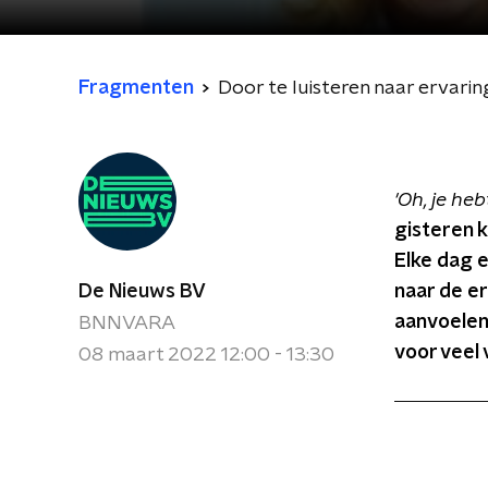
Fragmenten
Door te luisteren naar ervari
'Oh, je he
gisteren 
Elke dag e
De Nieuws BV
naar de e
aanvoelen
BNNVARA
voor veel 
08 maart 2022 12:00 - 13:30