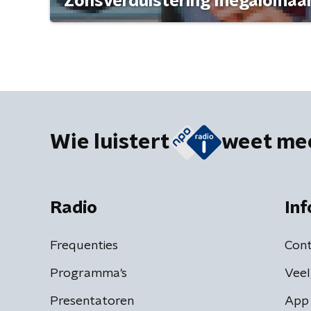
'Zonsverduistering megalomaan
Wie luistert
weet me
Radio
Inf
Frequenties
Cont
Programma's
Veel
Presentatoren
App 