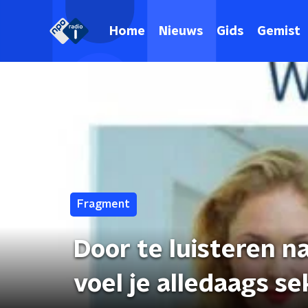
Home
Nieuws
Gids
Gemist
Fragment
Door te luisteren 
voel je alledaags s