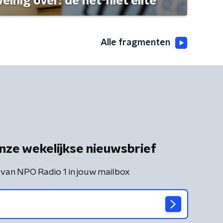
einig over: de net-niet elite
Alle fragmenten
nze wekelijkse nieuwsbrief
 van NPO Radio 1 in jouw mailbox