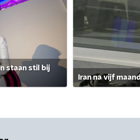
 staan stil bij
Iran na vijf maan