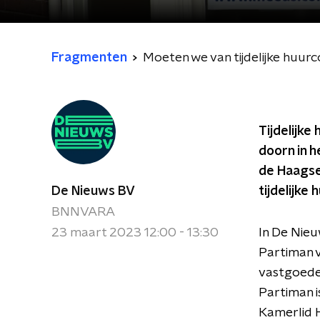
Fragmenten
Moeten we van tijdelijke huur
Tijdelijke
doorn in 
de Haagse
De Nieuws BV
tijdelijke
BNNVARA
23 maart 2023 12:00 - 13:30
In De Nieu
Partiman 
vastgoedei
Partiman i
Kamerlid H