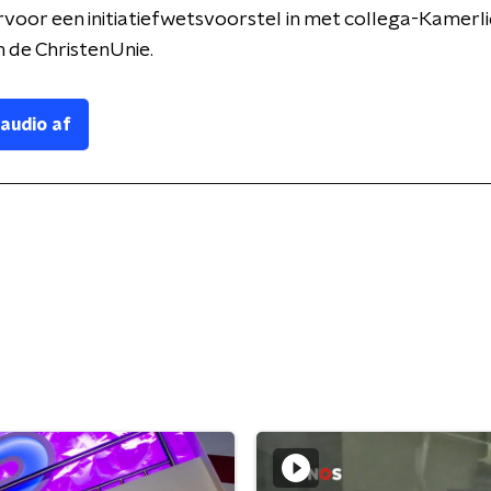
rvoor een initiatiefwetsvoorstel in met collega-Kamerli
n de ChristenUnie.
 audio af