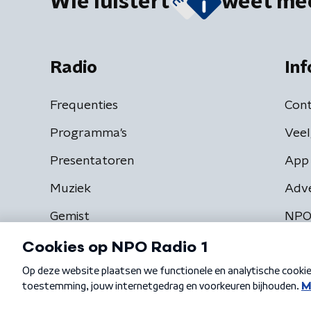
Wie luistert
weet me
Radio
Inf
Frequenties
Cont
Programma's
Veel
Presentatoren
App 
Muziek
Adv
Gemist
NPO
Algemene voorwaarden
Privacybeleid