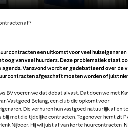
contracten af?
 huurcontracten een uitkomst voor veel huiseigenaren
het oog van veel huurders. Deze problematiek staat o
 agenda. Vanavond wordt er gedebatteerd over de v
 huurcontracten afgeschaft moeten worden of juist nie
ws BV voeren we dat debat alvast. Dat doen we met Ka
van Vastgoed Belang, een club die opkomt voor
genaren. Die verhuren hun vastgoed natuurlijk af en to
s blij met die tijdelijke contracten. Tegenover hemt zit 
enk Nijboer. Hij wil juist af van korte huurcontracten. N