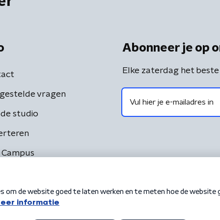
er
o
Abonneer je op o
Elke zaterdag het beste
act
gestelde vragen
de studio
erteren
 Campus