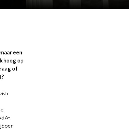
 maar een
ok hoog op
raag of
t?
vish
e.
PvdA-
ijboer