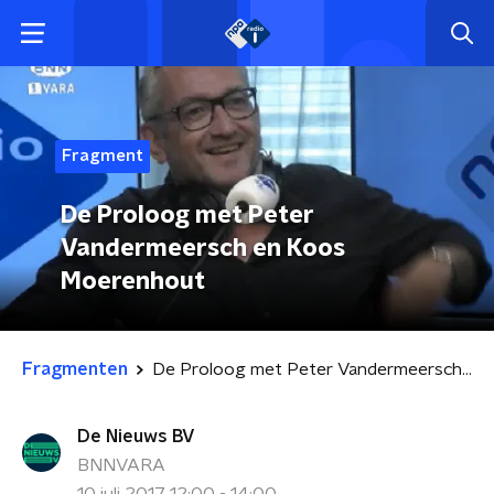
Fragment
De Proloog met Peter
Vandermeersch en Koos
Moerenhout
Fragmenten
De Proloog met Peter Vandermeersch en Koos Moerenhout
De Nieuws BV
BNNVARA