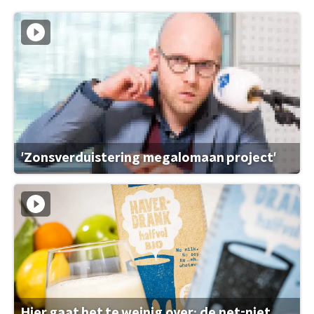
'Zonsverduistering megalomaan project'
Hier gaat het te weinig over: de net-niet