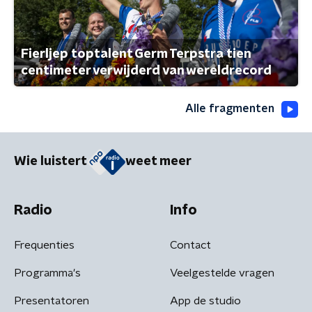
Fierljep toptalent Germ Terpstra tien
centimeter verwijderd van wereldrecord
Alle fragmenten
Wie luistert
weet meer
Radio
Info
Frequenties
Contact
Programma's
Veelgestelde vragen
Presentatoren
App de studio