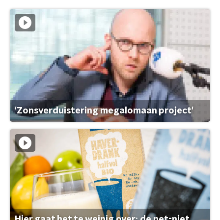
'Zonsverduistering megalomaan project'
Hier gaat het te weinig over: de net-niet