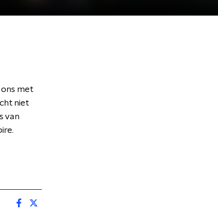
 ons met
cht niet
s van
ire.