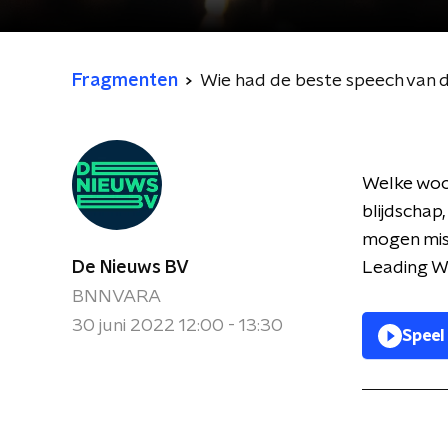
Fragmenten
Wie had de beste speech van 
Welke woor
blijdschap
mogen mis
De Nieuws BV
Leading Wo
BNNVARA
30 juni 2022 12:00 - 13:30
Speel