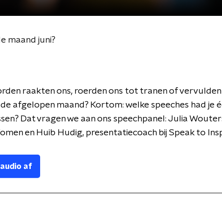
de maand juni?
den raakten ons, roerden ons tot tranen of vervulden
, de afgelopen maand? Kortom: welke speeches had je é
sen? Dat vragen we aan ons speechpanel: Julia Wouter
men en Huib Hudig, presentatiecoach bij Speak to Insp
 audio af