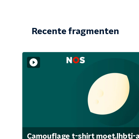
Recente fragmenten
Camouflage t-shirt moet lhbti-