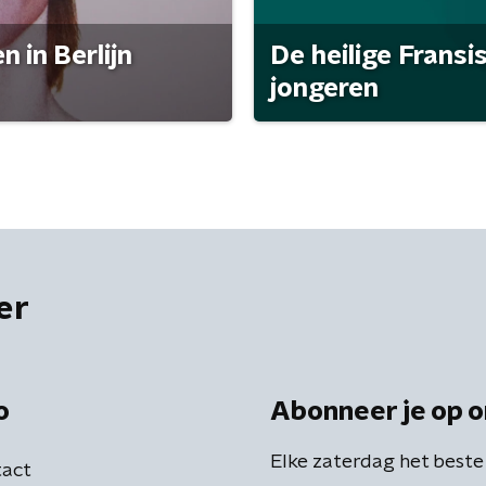
 in Berlijn
De heilige Fransi
jongeren
er
o
Abonneer je op o
Elke zaterdag het beste
act