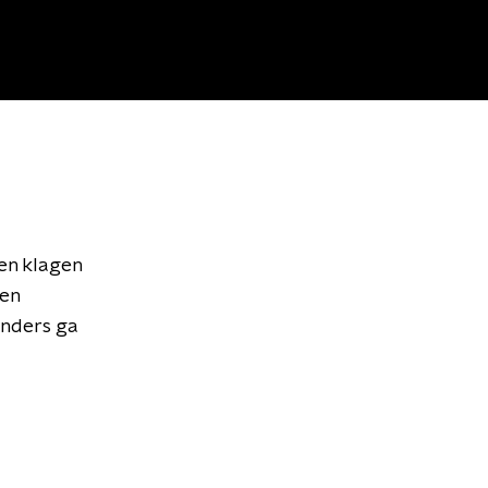
den klagen
 en
Anders ga