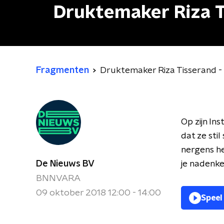
Druktemaker Riza Ti
Fragmenten
Druktemaker Riza Tisserand - 
Op zijn In
dat ze stil
nergens he
De Nieuws BV
je nadenken
BNNVARA
09 oktober 2018 12:00 - 14:00
Speel