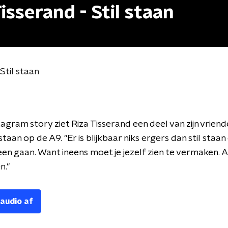
sserand - Stil staan
Stil staan
stagram story ziet Riza Tisserand een deel van zijn vrien
 staan op de A9. ''Er is blijkbaar niks ergers dan stil staan
en gaan. Want ineens moet je jezelf zien te vermaken. 
.''
 audio af