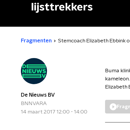
lijsttrekkers
Fragmenten
Stemcoach Elizabeth Ebbink ove
Buma klink
kameleon. 
Elizabeth 
De Nieuws BV
BNNVARA
Fragm
14 maart 2017 12:00 - 14:00