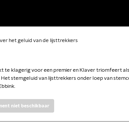
r het geluid van de lijsttrekkers
t te klagerig voor een premier en Klaver triomfeert al
Het stemgeluid van lijsttrekkers onder loep van stem
Ebbink.
ent niet beschikbaar