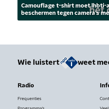
Camouflage t-shirt moet lhbti-
beschermen tegen camera's met 
Wie luistert
weet me
Radio
Inf
Frequenties
Cont
Programma's
Veel