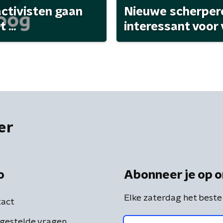
activisten gaan
Nieuwe scherpere
...
interessant voor
er
o
Abonneer je op o
Elke zaterdag het beste
act
gestelde vragen