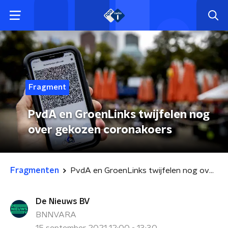
Fragment
PvdA en GroenLinks twijfelen nog
over gekozen coronakoers
Fragmenten
PvdA en GroenLinks twijfelen nog over gekozen coronakoers
De Nieuws BV
BNNVARA