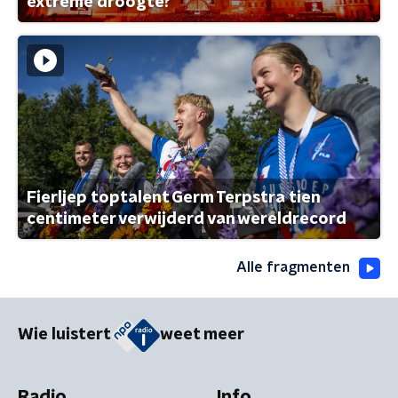
extreme droogte?
Fierljep toptalent Germ Terpstra tien
centimeter verwijderd van wereldrecord
Alle fragmenten
Wie luistert
weet meer
Radio
Info