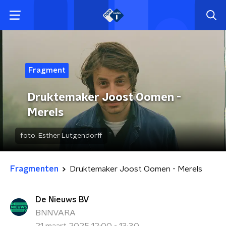
Fragment
Druktemaker Joost Oomen -
Merels
foto:
Esther Lutgendorff
Fragmenten
Druktemaker Joost Oomen - Merels
De Nieuws BV
BNNVARA