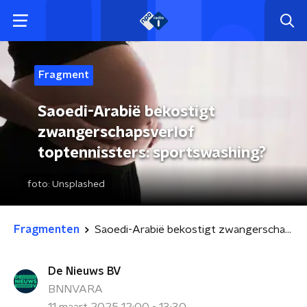
Fragment
Saoedi-Arabië bekostigt
zwangerschapsverlof
toptennissters: sportswashing?
foto:
Unsplashed
Fragmenten
Saoedi-Arabië bekostigt zwangerschapsverlof toptennissters: sportswashing?
De Nieuws BV
BNNVARA