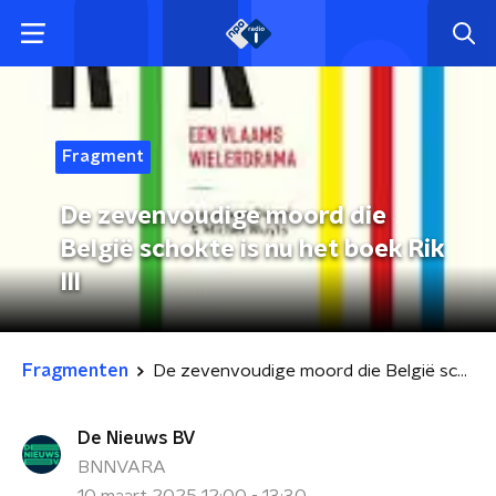
Fragment
De zevenvoudige moord die
België schokte is nu het boek Rik
III
Fragmenten
De zevenvoudige moord die België schokte is nu het boek Rik III
De Nieuws BV
BNNVARA