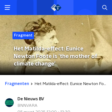
Fragment
Het Matilda-effect: Eunice
Newton Foote is 'the mother of
climate change'
Fragmenten
Het Matilda-effect: Eunice Newton Foote is 'the mother of climate change'
De Nieuws BV
BNNVARA