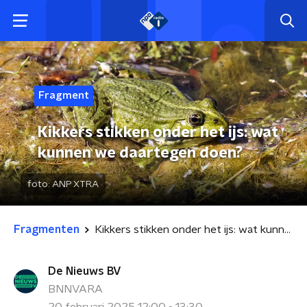
Fragment
Kikkers stikken onder het ijs: wat
kunnen we daartegen doen?
foto:
ANP XTRA
Fragmenten
Kikkers stikken onder het ijs: wat kunnen we daartegen doen?
De Nieuws BV
BNNVARA