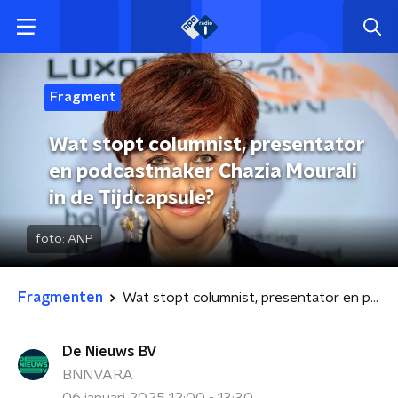
Fragment
Wat stopt columnist, presentator
en podcastmaker Chazia Mourali
in de Tijdcapsule?
foto:
ANP
Fragmenten
Wat stopt columnist, presentator en podcastmaker Chazia Mourali in de Tijdcapsule?
De Nieuws BV
BNNVARA