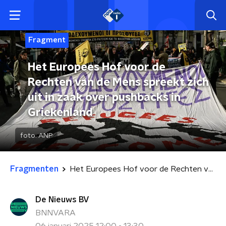
Fragment
Het Europees Hof voor de
Rechten van de Mens spreekt zich
uit in zaak over pushbacks in
Griekenland
foto:
ANP
Fragmenten
Het Europees Hof voor de Rechten van de Mens spreekt zich uit in zaak over pushbacks in Griekenland
De Nieuws BV
BNNVARA