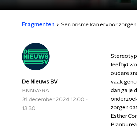
Fragmenten
Seniorisme kan ervoor zorgen 
Stereotype
leeftijd w
oudere sne
De Nieuws BV
vaak geno
dan ga je 
BNNVARA
onderzoek
31 december 2024 12:00 -
zorgen dat
13:30
Esther Cor
Planburea