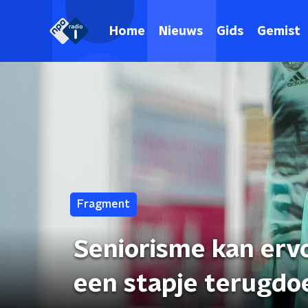
Home
Nieuws
Gids
Gemist
Fragment
Seniorisme kan erv
een stapje terugdoe