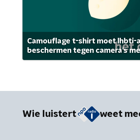
Camouflage t-shirt moet lhbti-
beschermen tegen camera's met 
Wie luistert
weet me