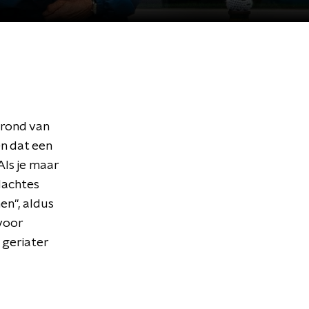
grond van
n dat een
Als je maar
dachtes
en", aldus
voor
 geriater