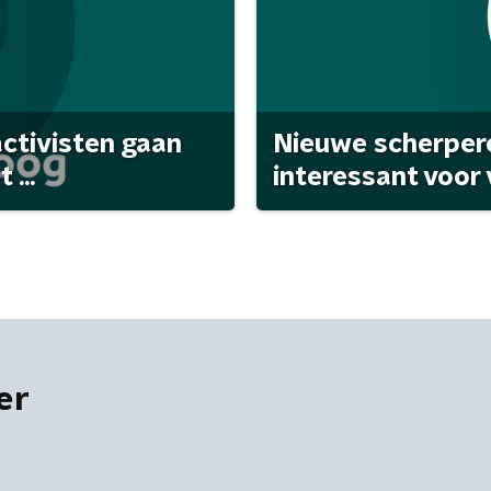
activisten gaan
Nieuwe scherpere
...
interessant voor
er