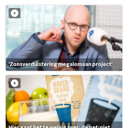
'Zonsverduistering megalomaan project'
Hier gaat het te weinig over: de net-niet