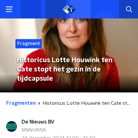
Fragment
Historicus Lotte Houwink ten
Cate stopt het gezin in de
tijdcapsule
Fragmenten
Historicus Lotte Houwink ten Cate stopt het gezin in de tijdcapsule
De Nieuws BV
BNNVARA