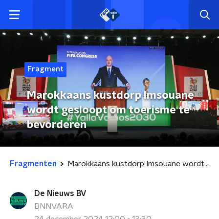
Fragment
Marokkaans kustdorp Imsouane
wordt gesloopt om toerisme te
bevorderen
Fragmenten
Marokkaans kustdorp Imsouane wordt gesloopt om toerisme te bevorderen
De Nieuws BV
BNNVARA