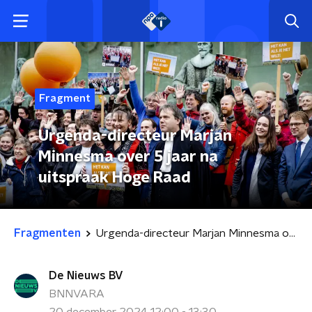
Fragment
Urgenda-directeur Marjan
Minnesma over 5 jaar na
uitspraak Hoge Raad
Fragmenten
Urgenda-directeur Marjan Minnesma over 5 jaar na uitspraak Hoge Raad
De Nieuws BV
BNNVARA