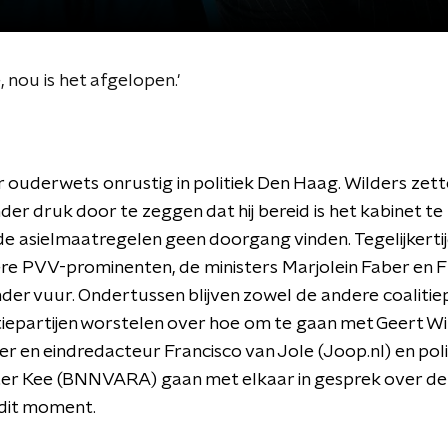
 nou is het afgelopen.'
r ouderwets onrustig in politiek Den Haag. Wilders zett
der druk door te zeggen dat hij bereid is het kabinet te
 de asielmaatregelen geen doorgang vinden. Tegelijkertij
e PVV-prominenten, de ministers Marjolein Faber en F
er vuur. Ondertussen blijven zowel de andere coalitiep
iepartijen worstelen over hoe om te gaan met Geert Wi
r en eindredacteur Francisco van Jole (Joop.nl) en poli
ter Kee (BNNVARA) gaan met elkaar in gesprek over d
 dit moment.