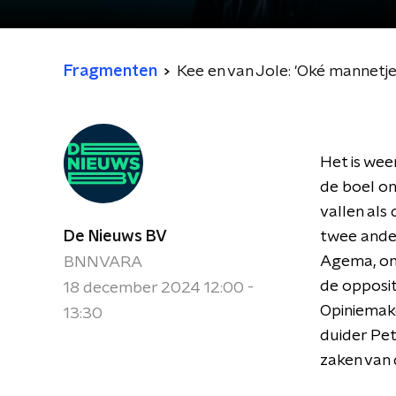
Fragmenten
Kee en van Jole: 'Oké mannetje,
Het is wee
de boel on
vallen als
De Nieuws BV
twee ander
Agema, ond
BNNVARA
de opposit
18 december 2024 12:00 -
Opiniemake
13:30
duider Pe
zaken van