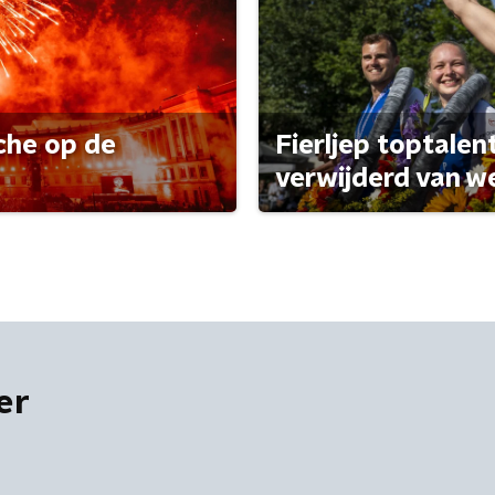
che op de
Fierljep toptalen
verwijderd van w
er