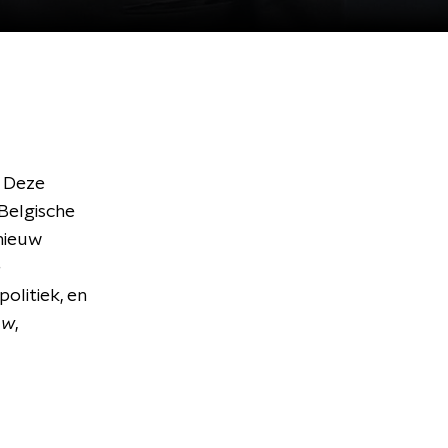
. Deze
Belgische
nieuw
e
olitiek, en
uw
,