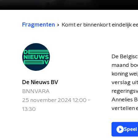
Fragmenten
Komt er binnenkort eindelijk e
De Belgisc
maand boo
koning we
De Nieuws BV
verslag ui
regeringsv
BNNVARA
Annelies B
25 november 2024 12:00 -
vertellen 
13:30
Speel