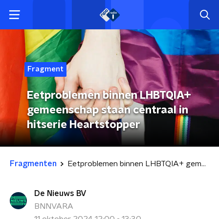
Fragment
Eetproblemen binnen LHBTQIA+
gemeenschap staan centraal in
hitserie Heartstopper
Fragmenten
Eetproblemen binnen LHBTQIA+ gemeenschap staan centraal in hitserie Heartstopper
De Nieuws BV
BNNVARA