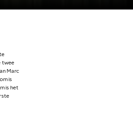
te
e twee
van Marc
om is
m is het
rste