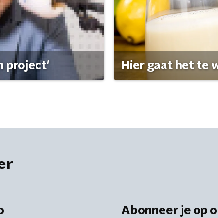
 project'
Hier gaat het te w
er
o
Abonneer je op o