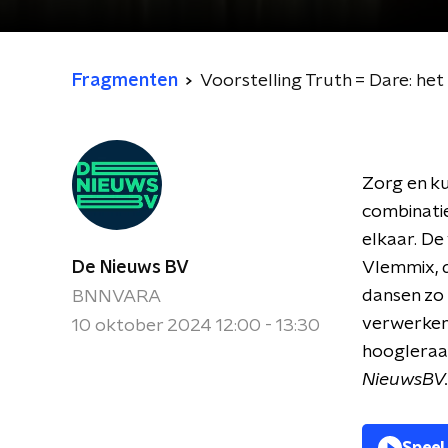
Fragmenten
Voorstelling Truth = Dare: het 
Zorg en ku
combinatie
elkaar. De
De Nieuws BV
Vlemmix, d
dansen zo 
BNNVARA
verwerken 
10 oktober 2024 12:00 - 13:30
hoogleraar
NieuwsBV.