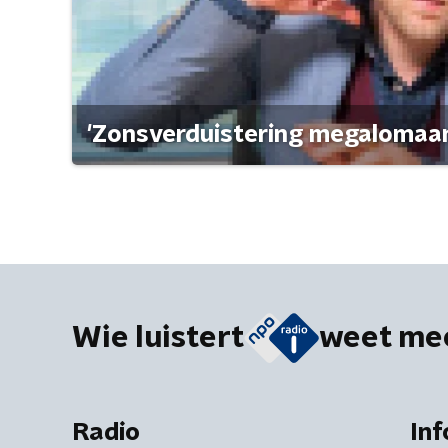
'Zonsverduistering megalomaan
Wie luistert
weet me
Radio
Inf