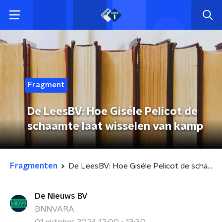
Fragment
De LeesBV: Hoe Giséle Pelicot de
schaamte laat wisselen van kamp
Fragmenten
De LeesBV: Hoe Giséle Pelicot de schaamte laat wisselen van kamp
De Nieuws BV
BNNVARA