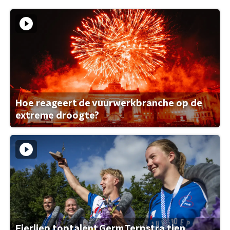
Hoe reageert de vuurwerkbranche op de
extreme droogte?
Fierljep toptalent Germ Terpstra tien