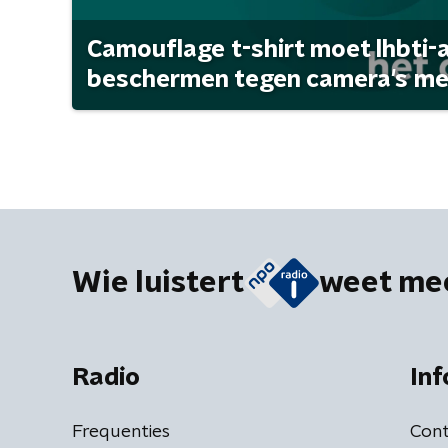
Camouflage t-shirt moet lhbti-
beschermen tegen camera's met 
Wie luistert
weet me
Radio
Inf
Frequenties
Cont