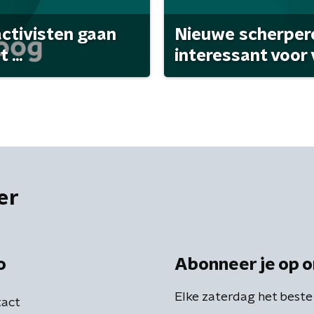
activisten gaan
Nieuwe scherpere
...
interessant voor
er
o
Abonneer je op o
Elke zaterdag het beste
act