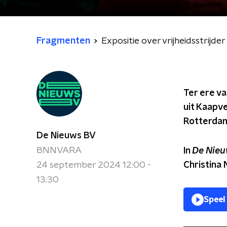
Fragmenten
Expositie over vrijheidsstrijde
Ter ere va
uit Kaapve
Rotterdam 
De Nieuws BV
BNNVARA
In
De Nieu
24 september 2024 12:00 -
Christina 
13:30
Speel