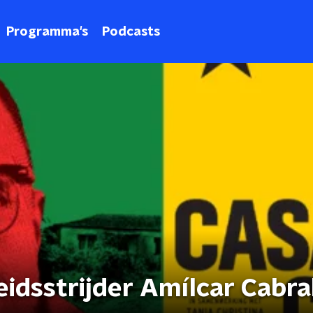
Programma's
Podcasts
eidsstrijder Amílcar Cabra