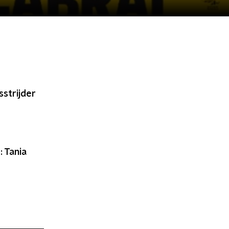
sstrijder
: Tania