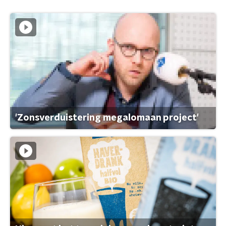
'Zonsverduistering megalomaan project'