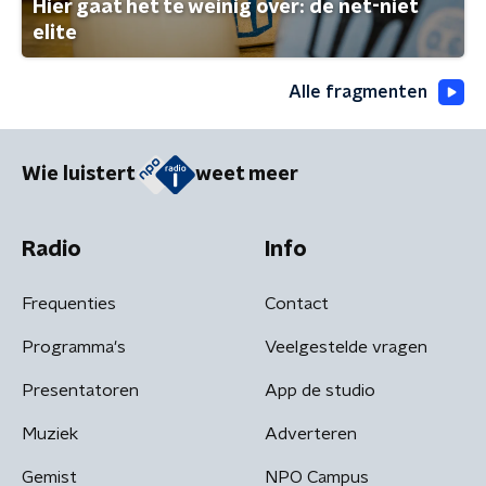
Hier gaat het te weinig over: de net-niet
elite
Alle fragmenten
Wie luistert
weet meer
Radio
Info
Frequenties
Contact
Programma's
Veelgestelde vragen
Presentatoren
App de studio
Muziek
Adverteren
Gemist
NPO Campus