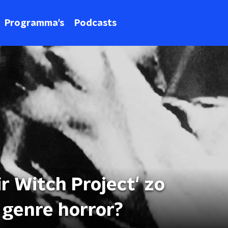
Programma's
Podcasts
r Witch Project' zo
 genre horror?