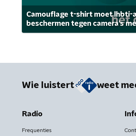
Camouflage t-shirt moet lhbti-
beschermen tegen camera's met 
Wie luistert
weet me
Radio
Inf
Frequenties
Cont