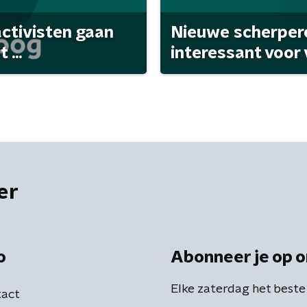
activisten gaan
Nieuwe scherpere
...
interessant voor
er
o
Abonneer je op o
Elke zaterdag het beste
act