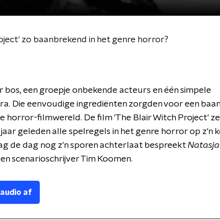
oject' zo baanbrekend in het genre horror?
 bos, een groepje onbekende acteurs en één simpele
a. Die eenvoudige ingrediënten zorgden voor een baa
de horror-filmwereld. De film 'The Blair Witch Project' z
 jaar geleden alle spelregels in het genre horror op z'n 
ag de dag nog z'n sporen achterlaat bespreekt
Natasja
en scenarioschrijver Tim Koomen.
 audio af