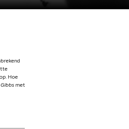
nbrekend
ette
kop. Hoe
 Gibbs
met