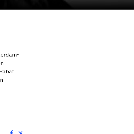
sterdam-
en
 Rabat
en