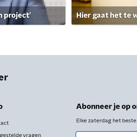
 project'
Hier gaat het te w
er
o
Abonneer je op o
Elke zaterdag het beste
act
gestelde vragen