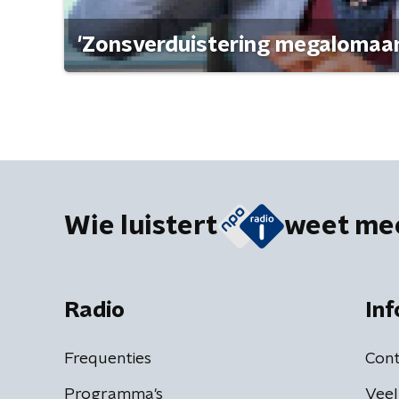
'Zonsverduistering megalomaan
Wie luistert
weet me
Radio
Inf
Frequenties
Cont
Programma's
Veel