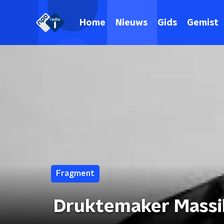
Home
Nieuws
Gids
Gemist
Fragment
Druktemaker Massih