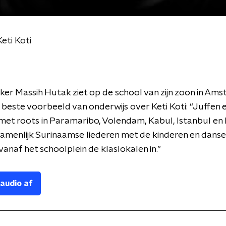
eti Koti
r Massih Hutak ziet op de school van zijn zoon in Am
beste voorbeeld van onderwijs over Keti Koti: “Juffen 
et roots in Paramaribo, Volendam, Kabul, Istanbul en
amenlijk Surinaamse liederen met de kinderen en dans
anaf het schoolplein de klaslokalen in.”
 audio af