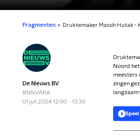
Fragmenten
Druktemaker Massih Hutak - K
Druktemake
Noord het 
meesters m
De Nieuws BV
zingen gez
langzaam v
BNNVARA
01 juli 2024 12:00 - 13:30
Speel